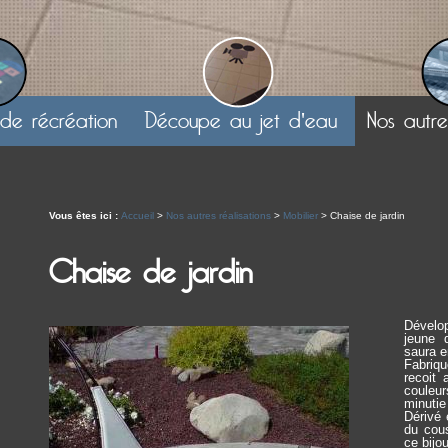
1
de récréation
Découpe au jet d'eau
Nos autres
Vous êtes ici :
Accueil
>
Nos autres réalisations
>
Mobilier
>
Chaise de jardin
Chaise de jardin
Dévelop
jeune 
saura e
Fabriqu
recoit 
couleu
minutie
Dérivé 
du cou
ce bijo