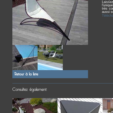
Laissez
l'uniqu
très co
aussi s
Téléch
Retour à la liste
Consultez également:
Chaise de jardin
Table basse