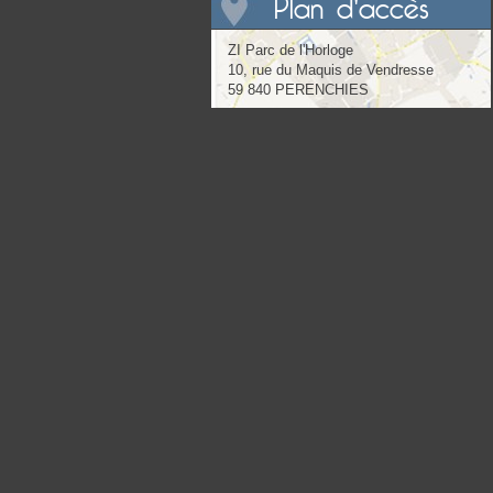
Plan d'accès
ZI Parc de l'Horloge
10, rue du Maquis de Vendresse
59 840 PERENCHIES